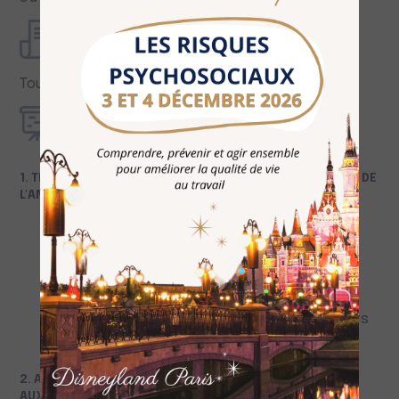
Prérequis
Tous membres élus titulaires du C.S.E.
Programme
1. TIRER PROFIT DES ENSEIGNEMENTS ET FONDAMENTAUX DE
L'ANALYSE TRANSACTIONNELLE
Rappels des principes de l’analyse
transactionnelle
Pratique en groupe d'un jeu pédagogique
décisif
Exploitation pédagogique des enseignements
et points de repères à en tirer
2. AFFIRMER ET RÉAFFIRMER SON PROPRE ATTACHEMENT
AUX ENJEUX DE LA DSICUSSION