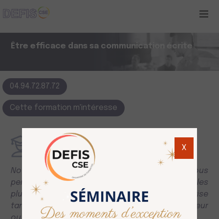
Être efficace dans sa communication écrite
04.94.72.87.72
Cette formation m'intéresse
X
Objectifs
Nous voulons vous donner les clés pour vous
permettre d’être à l’aise dans les situations les
plus délicates de communication en entreprise
tant vis-à-vis des salariés que de votre employeur
ou des autres représentants du personnel.