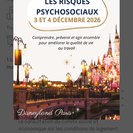
Prérequis
Tous membres élus du C.S.E.
Programme
1.Le rôle du comité social et économique en
matière de logement des salariés
La consultation du comité sur la
participation de l’employeur à l’effort de
construction
La commission logement propose des
critères de classement des salariés
candidats au « 1 % logement »
La consultation du comite social et
économique sur les conditions de logement