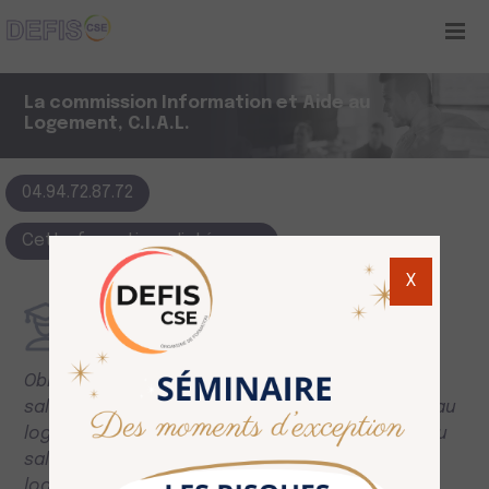
La commission Information et Aide au
Logement, C.I.A.L.
04.94.72.87.72
Cette formation m'intéresse
X
Objectifs
Obligatoire dans les entreprises d'au moins 300
salariés, La commission d’information et d’aide au
logement, est chargée de faciliter l’accession du
salarié à la propriété et à la location d’un
logement (art. L 2315-50)